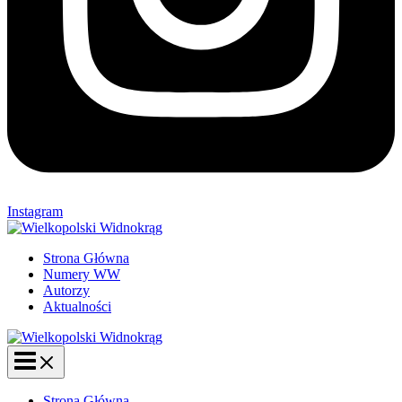
Instagram
Strona Główna
Numery WW
Autorzy
Aktualności
Strona Główna