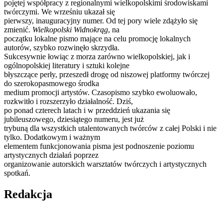
pojętej współpracy z regionalnymi wielkopolskimi środowiskami
twórczymi. We wrześniu ukazał się
pierwszy, inauguracyjny numer. Od tej pory wiele zdążyło się
zmienić.
Wielkopolski Widnokrąg
, na
początku lokalne pismo mające na celu promocję lokalnych
autorów, szybko rozwinęło skrzydła.
Sukcesywnie łowiąc z morza zarówno wielkopolskiej, jak i
ogólnopolskiej literatury i sztuki kolejne
błyszczące perły, przeszedł drogę od niszowej platformy twórczej
do szerokopasmowego środka
medium promocji artystów. Czasopismo szybko ewoluowało,
rozkwitło i rozszerzyło działalność. Dziś,
po ponad czterech latach i w przeddzień ukazania się
jubileuszowego, dziesiątego numeru, jest już
trybuną dla wszystkich utalentowanych twórców z całej Polski i nie
tylko. Dodatkowym i ważnym
elementem funkcjonowania pisma jest podnoszenie poziomu
artystycznych działań poprzez
organizowanie autorskich warsztatów twórczych i artystycznych
spotkań.
Redakcja